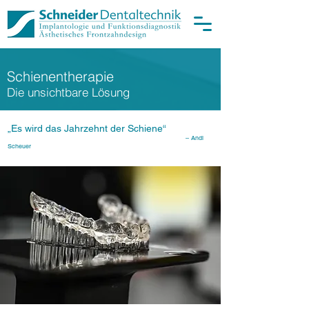
Schienentherapie
Die unsichtbare Lösung
„Es wird das Jahrzehnt der Schiene“
– Andi
Scheuer