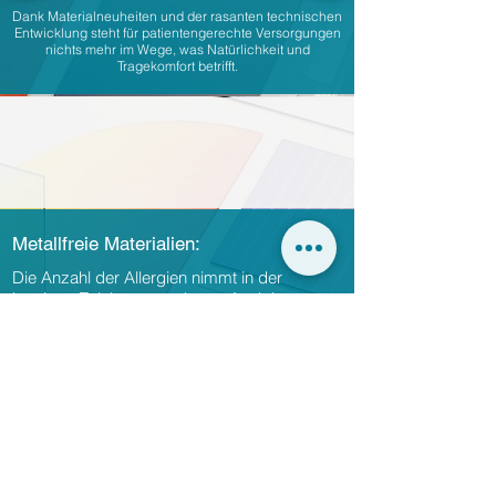
Dank Materialneuheiten und der rasanten technischen
Entwicklung steht für patientengerechte Versorgungen
nichts mehr im Wege, was Natürlichkeit und
Tragekomfort betrifft.
Metallfreie Materialien:
Die Anzahl der Allergien nimmt in der
heutigen Zeit immer mehr zu. Auch im
Dentalbereich werden Produkte verarbeitet,
die Allergien hervorrufen können. Wir stehen
daher in der Pflicht neue,
gesundheitsfreundliche Materialien zu
verwenden.
Durch ständige Fortbildung und jahrelange
Erfahrung können wir jetzt mit den neuesten
Materialien eine biokompatible ganzheitliche
Lösung anbieten, die individuell auf jeden